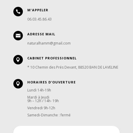
M'APPELER

06.03.45.86.43
ADRESSE MAIL

naturalhamm@gmail.com
CABINET PROFESSIONNEL

* 10 Chemin des Prés Devant, 88520 BAN DE LAVELINE
HORAIRES D'OUVERTURE

Lundi 14h-19h
Mardi à Jeudi
9h – 12h / 14h- 19h
Vendredi 9h-12h
Samedi-Dimanche : fermé